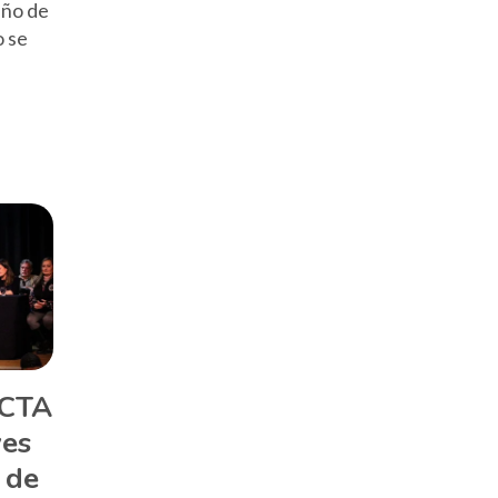
eño de
o se
 CTA
ves
 de