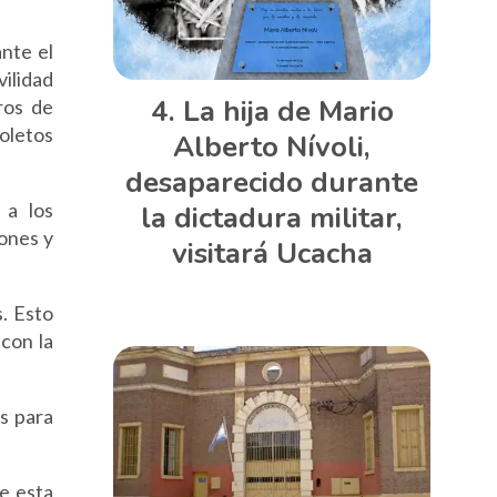
ante el
ilidad
La hija de Mario
ros de
oletos
Alberto Nívoli,
desaparecido durante
 a los
la dictadura militar,
iones y
visitará Ucacha
. Esto
 con la
s para
e esta