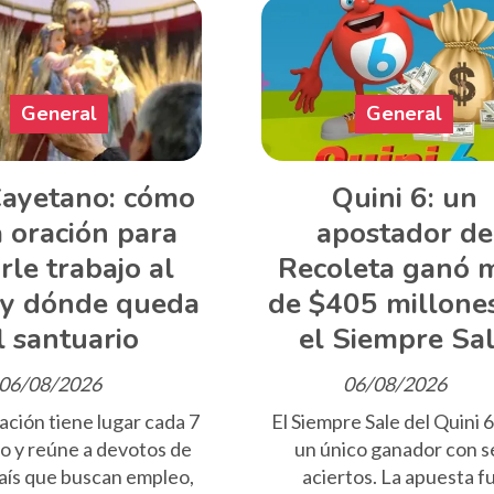
General
General
ayetano: cómo
Quini 6: un
a oración para
apostador de
rle trabajo al
Recoleta ganó 
 y dónde queda
de $405 millone
l santuario
el Siempre Sa
06/08/2026
06/08/2026
ación tiene lugar cada 7
El Siempre Sale del Quini 
o y reúne a devotos de
un único ganador con s
país que buscan empleo,
aciertos. La apuesta f