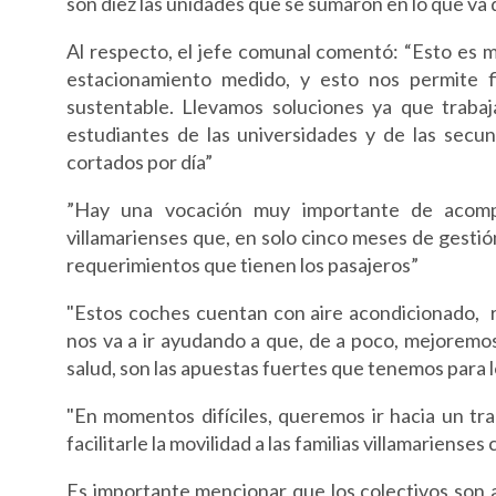
son diez las unidades que se sumaron en lo que va 
Al respecto, el jefe comunal comentó: “Esto es m
estacionamiento medido, y esto nos permite f
sustentable. Llevamos soluciones ya que traba
estudiantes de las universidades y de las secun
cortados por día”
”Hay una vocación muy importante de acomp
villamarienses que, en solo cinco meses de gesti
requerimientos que tienen los pasajeros”
"Estos coches cuentan con aire acondicionado, 
nos va a ir ayudando a que, de a poco, mejoremos 
salud, son las apuestas fuertes que tenemos para l
"En momentos difíciles, queremos ir hacia un tr
facilitarle la movilidad a las familias villamariense
Es importante mencionar que los colectivos son 