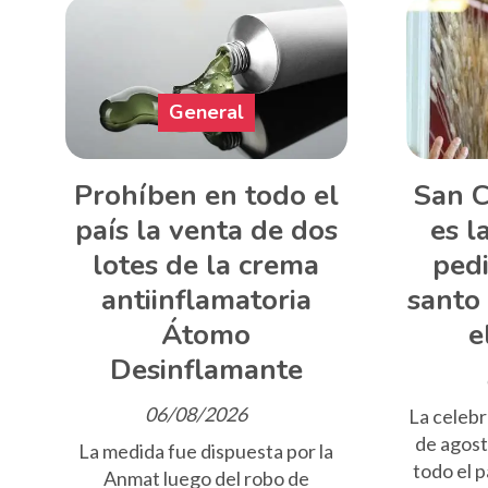
General
Prohíben en todo el
San C
país la venta de dos
es l
lotes de la crema
pedi
antiinflamatoria
santo
Átomo
e
Desinflamante
06/08/2026
La celebr
de agost
La medida fue dispuesta por la
todo el 
Anmat luego del robo de