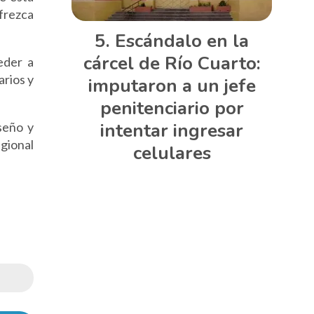
frezca
Escándalo en la
cárcel de Río Cuarto:
eder a
arios y
imputaron a un jefe
penitenciario por
intentar ingresar
seño y
gional
celulares