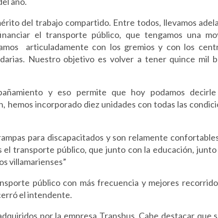
del año.
érito del trabajo compartido. Entre todos, llevamos adel
inanciar el transporte público, que tengamos una mov
jamos articuladamente con los gremios y con los cent
darias. Nuestro objetivo es volver a tener quince mil b
añamiento y eso permite que hoy podamos decirle
ón, hemos incorporado diez unidades con todas las condic
rampas para discapacitados y son relamente confortables
el transporte público, que junto con la educación, junto
os villamarienses”
ansporte público con más frecuencia y mejores recorrido
s cerró el intendente.
adquiridos por la empresa Transbus. Cabe destacar que s