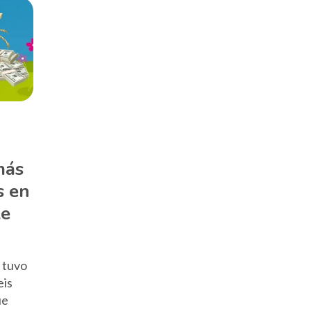
más
s en
le
6 tuvo
eis
ue