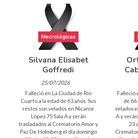
Necrológicas
Silvana Elisabet
Or
Goffredi
Cab
25/07/2026
Falleció en La Ciudad de Río
Falleció 
Cuarto a la edad de 63 años. Sus
de 66 
restos son velados en Nicanor
velados e
López 75 Sala A y serán
A y serán
trasladados al Crematorio Amor y
23 a
Paz De Holmberg el día domingo
Crematori