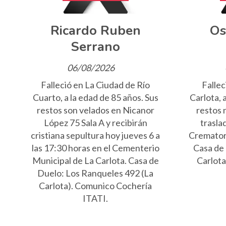
Ricardo Ruben
Os
Serrano
06/08/2026
Falleció en La Ciudad de Río
Fallec
Cuarto, a la edad de 85 años. Sus
Carlota, 
restos son velados en Nicanor
restos 
López 75 Sala A y recibirán
trasla
cristiana sepultura hoy jueves 6 a
Crematori
las 17:30 horas en el Cementerio
Casa de
Municipal de La Carlota. Casa de
Carlot
Duelo: Los Ranqueles 492 (La
Carlota). Comunico Cochería
ITATI.