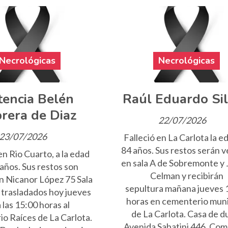
Necrológicas
Necrológicas
tencia Belén
Raúl Eduardo Sil
rera de Diaz
22/07/2026
23/07/2026
Falleció en La Carlota la e
84 años. Sus restos serán 
en Rio Cuarto, a la edad
en sala A de Sobremonte y 
años. Sus restos son
Celman y recibirán
n Nicanor López 75 Sala
sepultura mañana jueves 
 trasladados hoy jueves
horas en cementerio muni
 las 15:00 horas al
de La Carlota. Casa de d
o Raíces de La Carlota.
Avenida Sabatini 446. Co