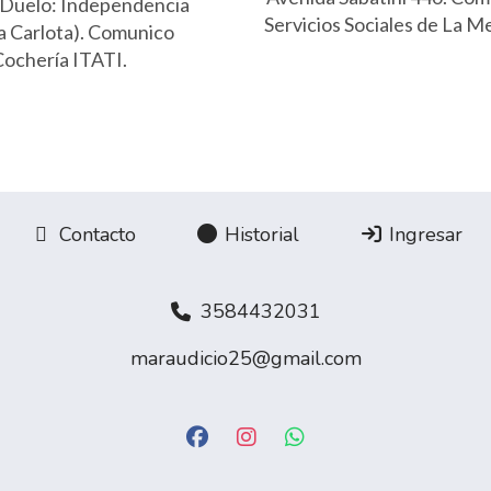
 Duelo: Independencia
Servicios Sociales de La M
a Carlota). Comunico
Cochería ITATI.
Contacto
Historial
Ingresar
3584432031
maraudicio25@gmail.com