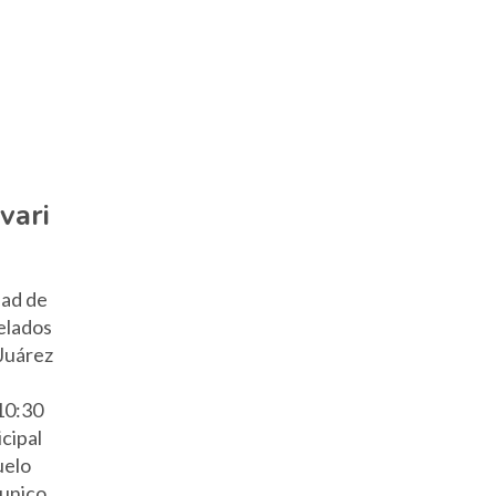
vari
dad de
velados
Juárez
10:30
cipal
uelo
munico