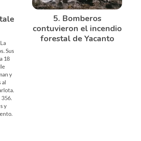
Bomberos
tale
contuvieron el incendio
forestal de Yacanto
 La
os. Sus
 a 18
lle
man y
 al
rlota.
 356.
s y
mento.