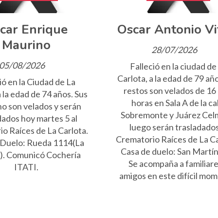
car Enrique
Oscar Antonio Vi
Maurino
28/07/2026
05/08/2026
Falleció en la ciudad de
Carlota, a la edad de 79 añ
ió en la Ciudad de La
restos son velados de 16
a la edad de 74 años. Sus
horas en Sala A de la ca
no son velados y serán
Sobremonte y Juárez Cel
dados hoy martes 5 al
luego serán trasladados
o Raíces de La Carlota.
Crematorio Raíces de La Ca
 Duelo: Rueda 1114(La
Casa de duelo: San Martín
a). Comunicó Cochería
Se acompaña a familiare
ITATI.
amigos en este difícil mo