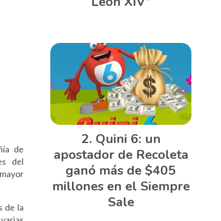
León XIV”
Quini 6: un
ñía de
apostador de Recoleta
es del
ganó más de $405
 mayor
millones en el Siempre
Sale
s de la
 varias