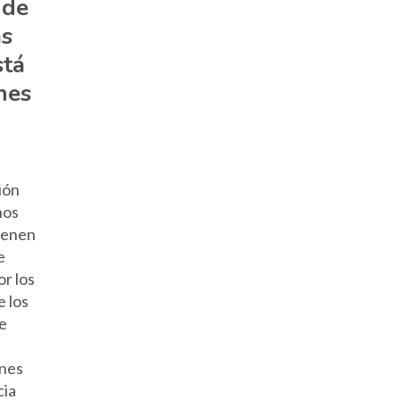
 de
as
stá
nes
ión
nos
tienen
e
r los
e los
e
ones
cia