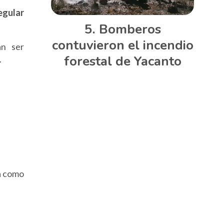
regular
Bomberos
contuvieron el incendio
án ser
forestal de Yacanto
.
rá como