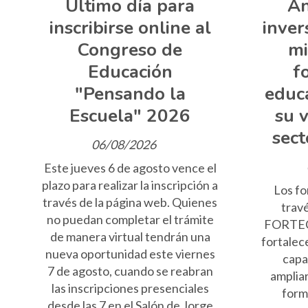
Último día para
An
inscribirse online al
inver
Congreso de
mi
Educación
f
"Pensando la
educa
Escuela" 2026
su v
sect
06/08/2026
Este jueves 6 de agosto vence el
plazo para realizar la inscripción a
Los fo
través de la página web. Quienes
trav
no puedan completar el trámite
FORTEC
de manera virtual tendrán una
fortalec
nueva oportunidad este viernes
capa
7 de agosto, cuando se reabran
amplia
las inscripciones presenciales
form
desde las 7 en el Salón de Jorge