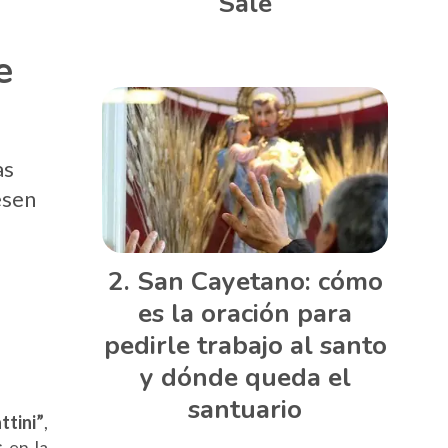
Sale
e
as
esen
San Cayetano: cómo
es la oración para
pedirle trabajo al santo
y dónde queda el
santuario
ttini”
,
s
en la