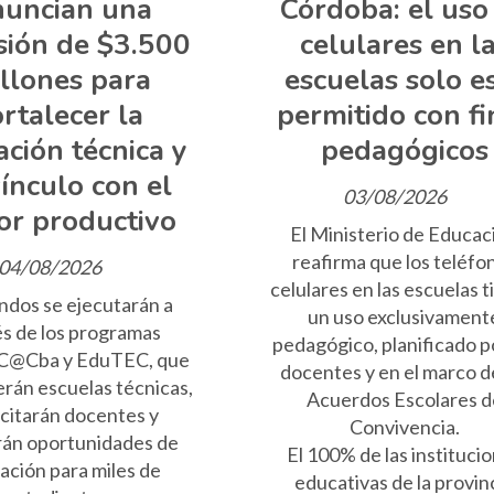
uncian una
Córdoba: el uso
sión de $3.500
celulares en l
llones para
escuelas solo e
ortalecer la
permitido con fi
ción técnica y
pedagógicos
ínculo con el
03/08/2026
or productivo
El Ministerio de Educac
reafirma que los teléfo
04/08/2026
celulares en las escuelas 
ndos se ejecutarán a
un uso exclusivament
és de los programas
pedagógico, planificado po
@Cba y EduTEC, que
docentes y en el marco d
erán escuelas técnicas,
Acuerdos Escolares d
citarán docentes y
Convivencia.
rán oportunidades de
El 100% de las instituci
ación para miles de
educativas de la provin