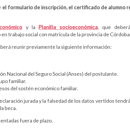
r
el formulario de inscripción, el certificado de alumno 
económico
y la
Planilla socioeconómica
, que deber
 en trabajo social con matrícula de la provincia de Córdoba
eberá reunir previamente la siguiente información:
ción Nacional del Seguro Social (Anses) del postulante.
upo familiar.
resos del sostén económico familiar.
claración jurada y la falsedad de los datos vertidos tend
la beca.
sentadas fuera de plazo.