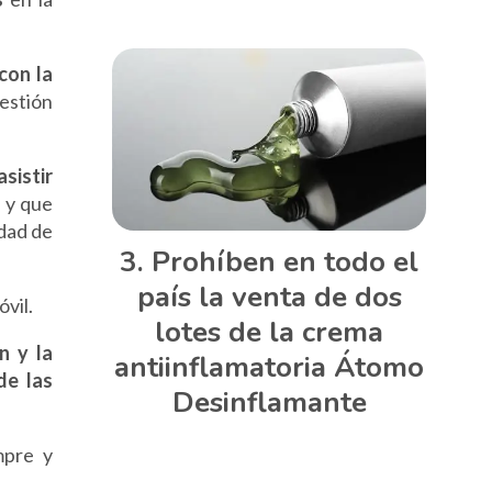
con la
estión
asistir
s y que
idad de
Prohíben en todo el
país la venta de dos
óvil.
lotes de la crema
ón y la
antiinflamatoria Átomo
de las
Desinflamante
mpre y